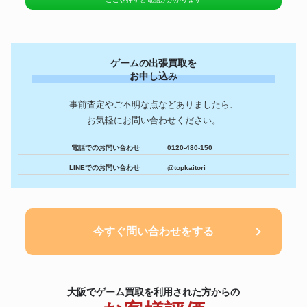
ロ マザー3デラックスボックス
NEW 3DS LL ゼルダの伝説 ム
ゲーム
22,400円
ジュラの仮面 本体
PLAYSTATION 3 メタルギア ソ
リッド 4 ガンズ・オブ・ザ・パ
ゲームの出張買取を
ゲーム
28,000円
トリオット プレミアム 鋼-
お申し込み
HAGANE-
セガ ドリームキャスト 風来のシ
ゲーム
5,600円
事前査定やご不明な点などありましたら、
レン外伝 女剣士アスカ見参
お気軽にお問い合わせください。
ネオジオポケット メタルスラ
ゲーム
8,400円
ッグ 2ndミッション
ゲーム
NAM-1975 ネオジオCD
17,500円
電話でのお問い合わせ
0120-480-150
Apple iMac 2020 Retina 5K
LINEでのお問い合わせ
@topkaitori
iMac
A2115 32GB 1TB 27インチ シル
70,000円
バー
ゲームセンターCX DVD-BOX
DVD
17,500円
1〜19巻&スペシャルセット
ゲームミュージックCD「がんば
今すぐ問い合わせをする
サントラ
れゴエモン~ネオ桃山幕府のおど
35,000円
り」
大阪でゲーム買取を利用された方からの