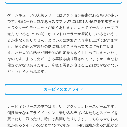
ゲームキューブの人気ソフトにはアクション要素のあるものが多い
です。特に一番人気であるスマブラDXには忙しい操作を要求するキ
ャラクターやテクニックが多くあります。よってゲームキューブで
遊んでいるといつの間にかコントローラーが摩耗しているというこ
とが少なくありません。とはいえ誤解無きよう申し上げておきます
と、多くの任天堂製品の例に漏れずこちらも丈夫に作られていま
す。ただ人間の熱意が開発側の想定を大きく上回ってしまっただけ
なのです。よって公式による再販も繰り返されていますが、今なお
需要がかなりありますし、今後も需要が衰えることはなかなかない
だろうと考えられます。
カービィのエアライド
カービィシリーズの中では珍しい、アクションレースゲームです。
個性豊かなエアライドマシンに乗り込みライバルたちとスピードを
競ったり、戦ったり、時には共闘したりします。こちらも今なお人
気があるタイトルのひとつなのですが、一向に続編が出る気配がな