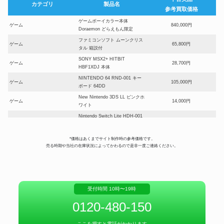
カテゴリ
製品名
参考買取価格
ゲームボーイカラー本体
ゲーム
840,000円
Doraemon どらえもん限定
ファミコンソフト ムーンクリス
ゲーム
65,800円
タル 箱説付
SONY MSX2+ HITBIT
ゲーム
28,700円
HBF1XDJ 本体
NINTENDO 64 RND-001 キー
ゲーム
105,000円
ボード 64DD
New Nintendo 3DS LL ピンクホ
ゲーム
14,000円
ワイト
Nintendo Switch Lite HDH-001
ゲーム
8,400円
グレー
ゲームウォッチ 科学戦隊 ダイ
*価格はあくまでサイト制作時の参考価格です。
ゲーム
ナマン DYNAMAN BANDAI
11,550円
売る時期や当社の在庫状況によってかわるので是非一度ご連絡ください。
ANIMEST ポピー 1983年
ファイナルファンタジーIV アド
ゲーム
バンス+天野喜孝デザインゲーム
56,000円
ボーイミクロ同梱版 未使用
受付時間 10時〜19時
ゲーム
Capcom RETRO STATION
11,900円
アトラス 「ペルソナ3 リロー
0120-480-150
ゲーム
7,700円
ド」 リミテッドBOX
ニンテンドー ゲームボーイミク
ゲーム
63,000円
ここを押すと電話がかかります