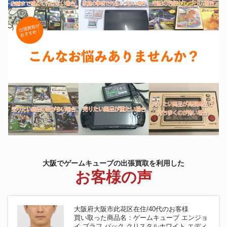
ゲームキューブ
ロシアム ニンテンドー ゲームキ
ューブ ポケットモンスター
ニンテンドーゲームキューブエ
ンジョイプラスパック 阪神タイ
ゲームキューブ
ガース 2003年優勝記念限定モデ
ル
非売品 ゲームキューブ
ゲームキューブ
NARUTO 激闘忍者大戦 4 大会
専用ディスク
ゲームキューブ 本体 テイルズ
オブ シンフォニア エンジョイプ
ゲームキューブ
ラスパック テイルズ オブ シン
フォニア シンフォニックグリー
ンエディション
GC バイオハザード コレクター
ゲームキューブ
ズボックス ゲームキューブ ソフ
ト
大阪でゲームキューブの出張買取を利用した
お客様の声
大阪府大阪市此花区在住/40代のお客様
買い取った商品名：ゲームキューブ エンジョ
イ ブラフ パック クリスタルホワイト エディ