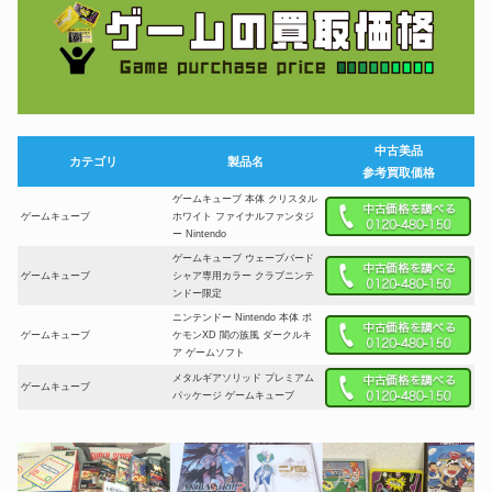
中古美品
カテゴリ
製品名
参考買取価格
ゲームキューブ 本体 クリスタル
ゲームキューブ
ホワイト ファイナルファンタジ
ー Nintendo
ゲームキューブ ウェーブバード
ゲームキューブ
シャア専用カラー クラブニンテ
ンドー限定
ニンテンドー Nintendo 本体 ポ
ゲームキューブ
ケモンXD 闇の族風 ダークルキ
ア ゲームソフト
メタルギアソリッド プレミアム
ゲームキューブ
パッケージ ゲームキューブ
非売品 ゲーム販促ポスター ゲー
ゲームキューブ
ムキューブ用ソフト スーパーモ
ンキーボール 1枚
NGC 予約特典付き ポケモンコ