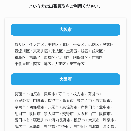
という方は出張買取をご利用ください。
大阪市
鶴見区
住之江区
平野区
北区
中央区
此花区
浪速区
西淀川区
東淀川区
東成区
生野区
旭区
城東区
都島区
福島区
西成区
淀川区
阿倍野区
住吉区
東住吉区
西区
港区
大正区
天王寺区
大阪府
箕面市
柏原市
貝塚市
守口市
枚方市
高槻市
羽曳野市
門真市
摂津市
高石市
藤井寺市
東大阪市
泉南市
四條畷市
八尾市
泉佐野市
岸和田市
豊中市
池田市
吹田市
泉大津市
交野市
大阪狭山市
阪南市
富田林市
寝屋川市
河内長野市
松原市
大東市
和泉市
茨木市
三島郡
豊能郡
能勢町、豊能町
泉北郡
泉南郡